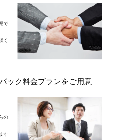
迎で
談く
パック料金プランをご用意
らの
ます