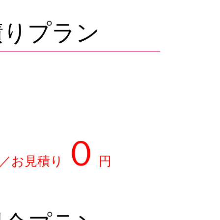
積りプラン
０
／お見積り
円