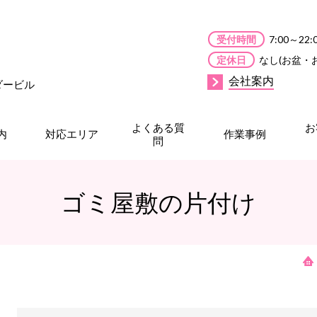
受付時間
7:00～22:
定休日
なし(お盆・
会社案内
ンダービル
よくある質
お
内
対応エリア
作業事例
問
ゴミ屋敷の片付け