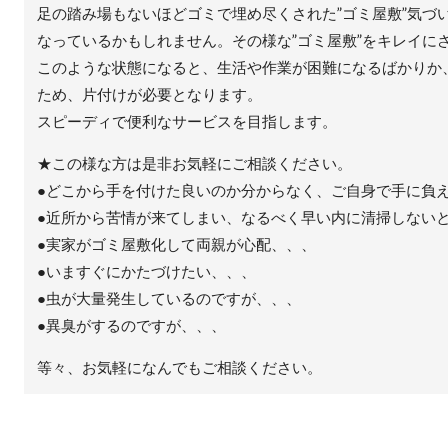
足の踏み場もないほどゴミで埋め尽くされた”ゴミ屋敷”気づ
なっているかもしれません。その様な”ゴミ屋敷”をキレイに
このような状態になると、生活や作業が困難になるばかりか
ため、片付けが必要となります。
スピーディで便利なサービスを目指します。
★この様な方は是非お気軽にご相談ください。
●どこから手を付けた良いのか分からなく、ご自身で手に負
●近所から苦情が来てしまい、なるべく早い内に清掃しない
●実家がゴミ屋敷化して両親が心配、、、
●いますぐにかたづけたい、、、
●虫が大量発生しているのですが、、、
●異臭がするのですが、、、
等々、お気軽になんでもご相談ください。