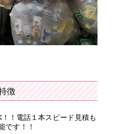
特徴
K！！電話１本スピード見積も
能です！！